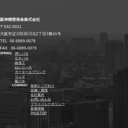
阪神精密発条株式会社
〒532-0021
大阪市淀川区田川北2丁目3番41号
TEL: 06-6889-0078
FAX : 06-6889-0079
SPRING
押しバネ
引きバネ
線加工
ねじりバネ
ガータースプリング
リング
板バネ
COMPANY
技術とこだわり
設備・環境
会社案内
お問い合わせ
プライバシーポリシー
新着情報
PAGETOP