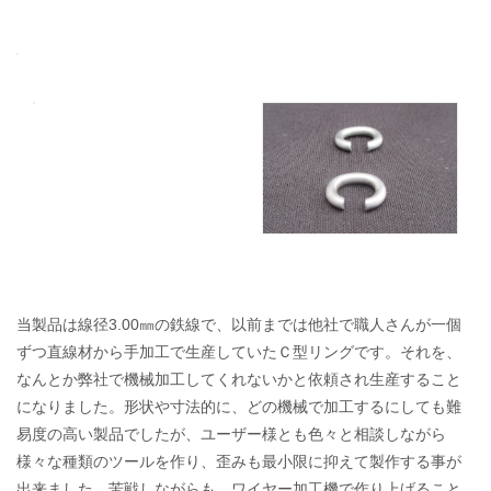
当製品は線径3.00㎜の鉄線で、以前までは他社で職人さんが一個
ずつ直線材から手加工で生産していたＣ型リングです。それを、
なんとか弊社で機械加工してくれないかと依頼され生産すること
になりました。形状や寸法的に、どの機械で加工するにしても難
易度の高い製品でしたが、ユーザー様とも色々と相談しながら
様々な種類のツールを作り、歪みも最小限に抑えて製作する事が
出来ました。苦戦しながらも、ワイヤー加工機で作り上げること