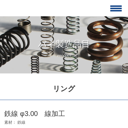
バネ製造品目
PRODUCT
リング
鉄線 φ3.00 線加工
素材： 鉄線