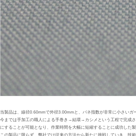
当製品は、線径0.60mmで外径3.00mmと、バネ指数が非常に小さい
今までは手加工の職人による手巻き→結環→カシメという工程で完成さ
にすることが可能となり、作業時間を大幅に短縮することに成功した製
この製品に限らず、弊社では従来の方法から新たに挑戦していき、技術